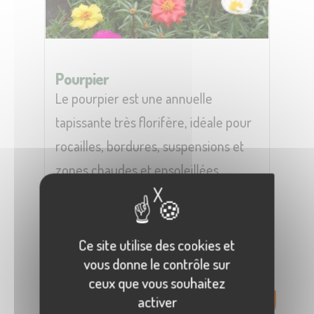
Pourpier
Le pourpier est une annuelle
tapissante très florifère, idéale pour
rocailles, bordures, suspensions et
zones chaudes et ensoleillées.
0,00
X
Masquer le bandeau
€
0,85€
200
produits disponibles
Ce site utilise des cookies et
Voir le produit
vous donne le contrôle sur
ceux que vous souhaitez
activer
Solde -50%