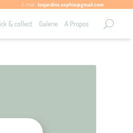
E-mail :
lesjardins.sophie@gmail.com
ick & collect
Galerie
A Propos