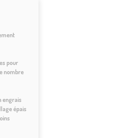
cement
ses pour
 le nombre
n engrais
llage épais
oins