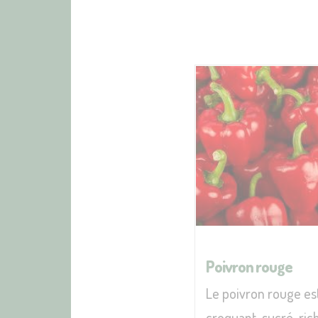
Poivron rouge
Le poivron rouge e
croquant, sucré, ric