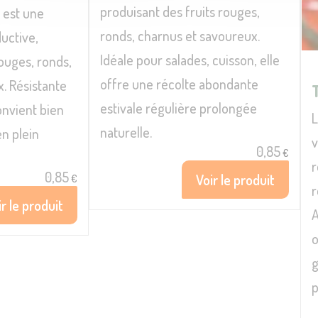
produisant des fruits rouges,
 est une
ronds, charnus et savoureux.
uctive,
Idéale pour salades, cuisson, elle
ouges, ronds,
offre une récolte abondante
. Résistante
estivale régulière prolongée
onvient bien
L
naturelle.
en plein
v
0,85
€
r
0,85
Voir le produit
€
r
r le produit
A
o
g
p