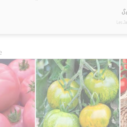
So
Les J
e