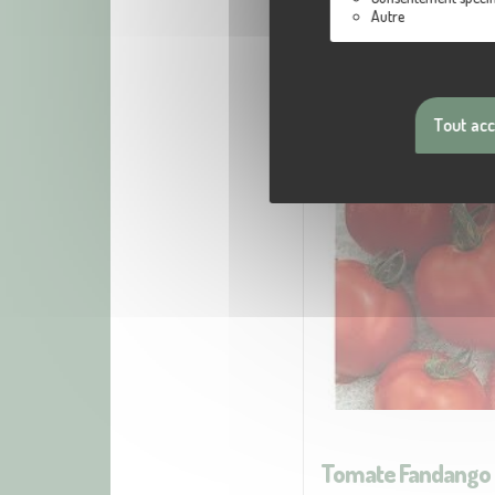
Autre
Tout ac
Tomate Fandango