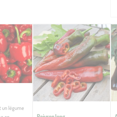
st un légume
Poivron long
he en