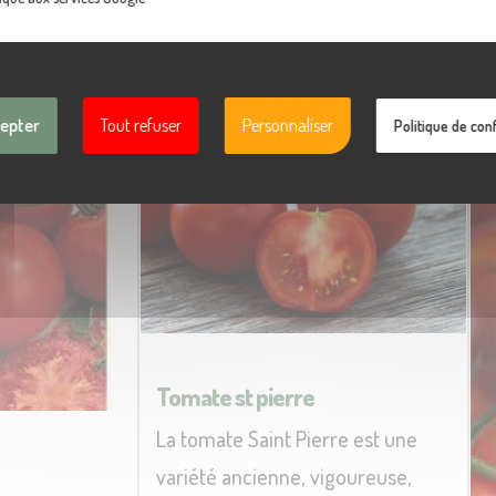
cepter
Tout refuser
Personnaliser
Politique de conf
Tomate st pierre
La tomate Saint Pierre est une
variété ancienne, vigoureuse,