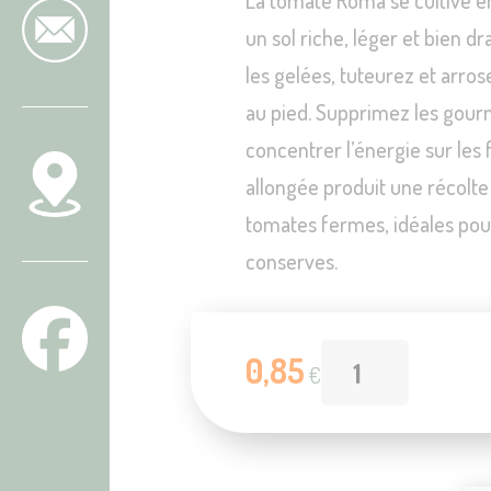
Contact
un sol riche, léger et bien dr
les gelées, tuteurez et arro
au pied. Supprimez les gou
concentrer l’énergie sur les f
re visite
allongée produit une récolt
tomates fermes, idéales pou
conserves.
0,85
€