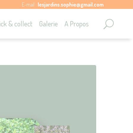
E-mail :
lesjardins.sophie@gmail.com
ick & collect
Galerie
A Propos