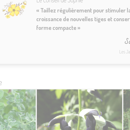
«
Taillez régulièrement pour stimuler l
croissance de nouvelles tiges et conse
forme compacte
»
So
Les J
e