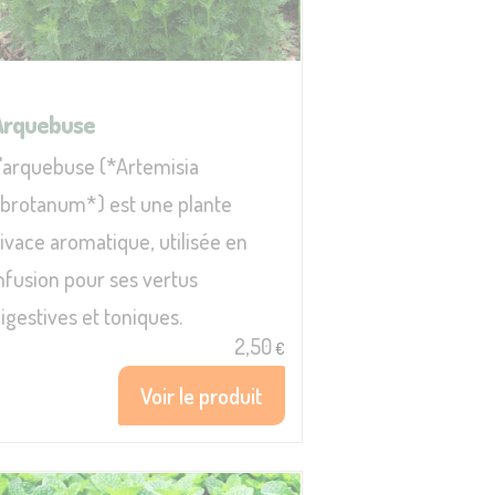
Arquebuse
'arquebuse (*Artemisia
brotanum*) est une plante
ivace aromatique, utilisée en
nfusion pour ses vertus
igestives et toniques.
2,50
€
Voir le produit