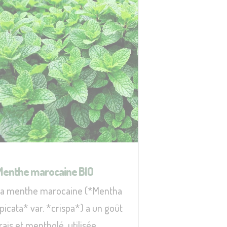
Menthe marocaine BIO
La menthe marocaine (*Mentha
picata* var. *crispa*) a un goût
rais et mentholé, utilisée