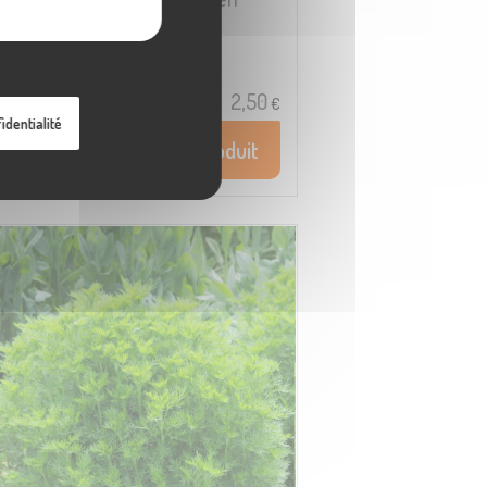
uisine et pour ses vertus
igestives.
2,50
€
identialité
Voir le produit