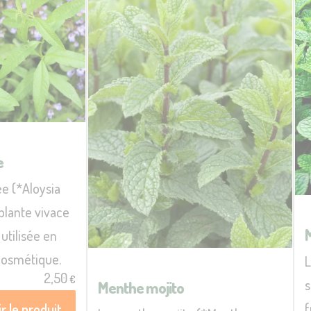
e
ée (*Aloysia
plante vivace
utilisée en
 cosmétique.
2,50
€
s
Menthe mojito
f
r le produit