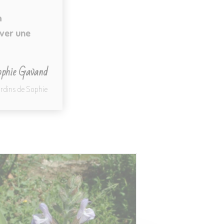
a
rver une
phie Gavand
ardins de Sophie