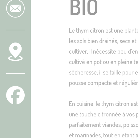
BIO
Contact
Le thym citron est une plant
les sols bien drainés, secs et 
cultiver, il nécessite peu d'e
re visite
cultivé en pot ou en pleine te
sécheresse, il se taille pou
pousse compacte et régulièr
En cuisine, le thym citron es
une touche citronnée à vos p
parfaitement viandes, poiss
et marinades, tout en étant a