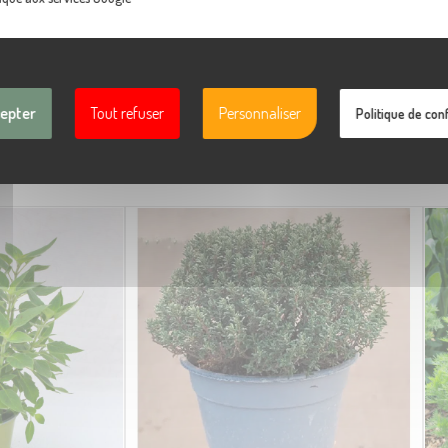
c
0,80
€
d
r le produit
cepter
Tout refuser
Personnaliser
Politique de conf