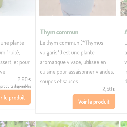
Thym commun
 une plante
Le thym commun (*Thymus
L
m fruité,
vulgaris*) est une plante
a
essert, et pour
aromatique vivace, utilisée en
v
ve.
cuisine pour assaisonner viandes,
i
2,90
€
soupes et sauces.
d
produits disponibles
2,50
€
r le produit
Voir le produit